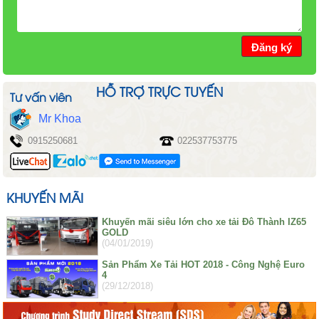
HỖ TRỢ TRỰC TUYẾN
Tư vấn viên
Mr Khoa
0915250681
022537753775
KHUYẾN MÃI
Khuyến mãi siêu lớn cho xe tải Đô Thành IZ65
GOLD
(04/01/2019)
Sản Phẩm Xe Tải HOT 2018 - Công Nghệ Euro
4
(29/12/2018)