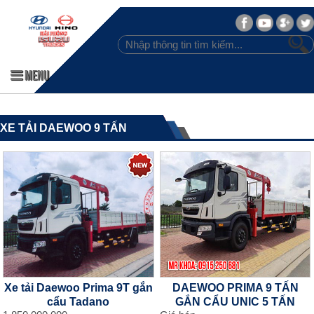
MENU
XE TẢI DAEWOO 9 TẤN
Xe tải Daewoo Prima 9T gắn
DAEWOO PRIMA 9 TẤN
cẩu Tadano
GẮN CẨU UNIC 5 TẤN