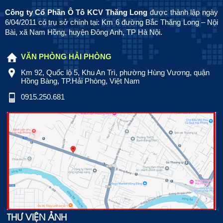
Công ty Cổ Phần Ô Tô KCV Thăng Long
được thành lập ngày
6/04/2011 có trụ sở chính tại: Km 6 đường Bắc Thăng Long – Nội
Bài, xã Nam Hồng, huyện Đông Anh, TP Hà Nội.
VĂN PHÒNG HẢI PHÒNG
Km 92, Quốc lộ 5, Khu An Trì, phường Hùng Vương, quận
Hồng Bàng, TP.Hải Phòng, Việt Nam
0915.250.681
THƯ VIỆN ẢNH