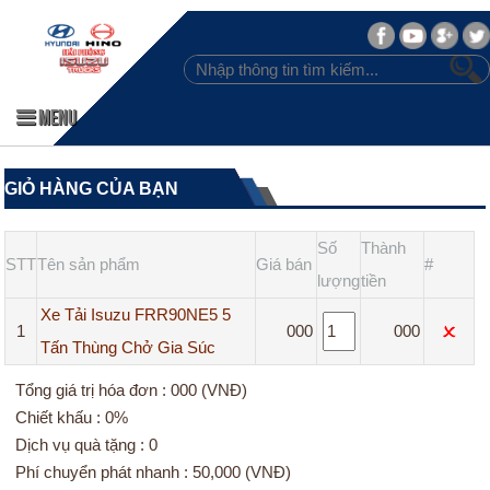
MENU
GIỎ HÀNG CỦA BẠN
Số
Thành
STT
Tên sản phẩm
Giá bán
#
lượng
tiền
Xe Tải Isuzu FRR90NE5 5
1
000
000
Tấn Thùng Chở Gia Súc
Tổng giá trị hóa đơn : 000 (VNĐ)
Chiết khấu : 0%
Dịch vụ quà tặng : 0
Phí chuyển phát nhanh : 50,000 (VNĐ)