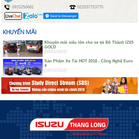
0915250681
022537753775
KHUYẾN MÃI
Khuyến mãi siêu lớn cho xe tải Đô Thành IZ65
GOLD
(04/01/2019)
Sản Phẩm Xe Tải HOT 2018 - Công Nghệ Euro
4
(29/12/2018)