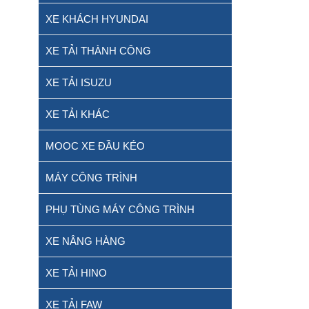
XE KHÁCH HYUNDAI
XE TẢI THÀNH CÔNG
XE TẢI ISUZU
XE TẢI KHÁC
MOOC XE ĐẦU KÉO
MÁY CÔNG TRÌNH
PHỤ TÙNG MÁY CÔNG TRÌNH
XE NÂNG HÀNG
XE TẢI HINO
XE TẢI FAW