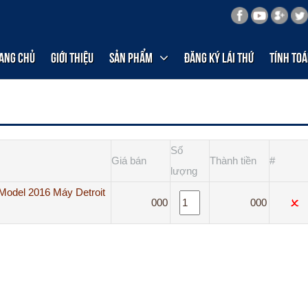
ang chủ
Giới thiệu
Sản phẩm
Đăng ký lái thứ
Tính toá
Số
Giá bán
Thành tiền
#
lượng
Model 2016 Máy Detroit
000
000