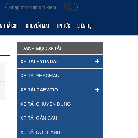
n trả góp
Khuyến mãi
Tin tức
Liên hệ
DANH MỤC XE TẢI
XE TẢI HYUNDAI
XE TẢI SHACMAN
XE TẢI DAEWOO
XE TẢI CHUYÊN DỤNG
XE TẢI GẮN CẨU
XE TẢI ĐÔ THÀNH