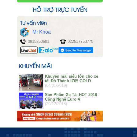
HỖ TRỢ TRỰC TUYẾN
Tư vấn viên
Mr Khoa
0915250681
022537753775
KHUYẾN MÃI
Khuyến mãi siêu lớn cho xe
tải Đô Thành IZ65 GOLD
(04/01/2019)
Sản Phẩm Xe Tải HOT 2018 -
Công Nghệ Euro 4
(29/12/2018)