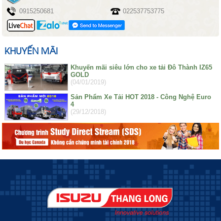
0915250681
022537753775
KHUYẾN MÃI
Khuyến mãi siêu lớn cho xe tải Đô Thành IZ65
GOLD
(04/01/2019)
Sản Phẩm Xe Tải HOT 2018 - Công Nghệ Euro
4
(29/12/2018)