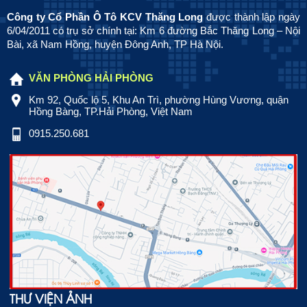
Công ty Cổ Phần Ô Tô KCV Thăng Long
được thành lập ngày
6/04/2011 có trụ sở chính tại: Km 6 đường Bắc Thăng Long – Nội
Bài, xã Nam Hồng, huyện Đông Anh, TP Hà Nội.
VĂN PHÒNG HẢI PHÒNG
Km 92, Quốc lộ 5, Khu An Trì, phường Hùng Vương, quận
Hồng Bàng, TP.Hải Phòng, Việt Nam
0915.250.681
THƯ VIỆN ẢNH