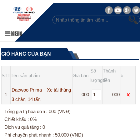
MENU
GIỎ HÀNG CỦA BẠN
Số
Thành
STT
Tên sản phẩm
Giá bán
#
lượng
tiền
Daewoo Prima – Xe tải thùng
1
000
000
3 chân, 14 tấn.
Tổng giá trị hóa đơn : 000 (VNĐ)
Chiết khấu : 0%
Dịch vụ quà tặng : 0
Phí chuyển phát nhanh : 50,000 (VNĐ)